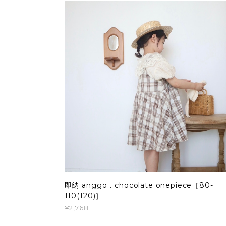
即納 anggo．chocolate onepiece［80-
110(120)］
¥2,768