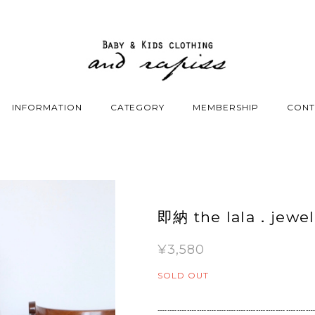
INFORMATION
CATEGORY
MEMBERSHIP
CONT
即納 the lala．jewel
¥3,580
SOLD OUT
┈┈┈┈┈┈┈┈┈┈┈┈┈┈┈