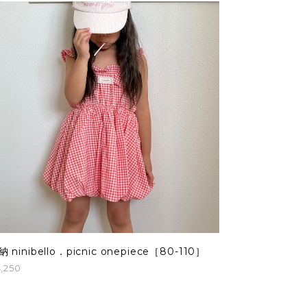
納 ninibello．picnic onepiece［80-110］
,250