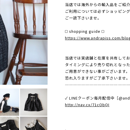
当店では海外からの輸入品をご紹介
ご利用については必ずショッピン
ご一読下さいませ。
◻️ shopping guide ◻️
https://www.andrapiss.com/blo
当店では実店舗と在庫を共有してお
タイミングにより売り切れとなっ
ご用意ができない事がございます。
恐れ入りますがご了承下さいませ
┈┈┈┈┈┈┈┈┈┈┈┈┈┈┈
✓ LINEクーポン毎月配信中［@andr
http://nav.cx/71cObQI