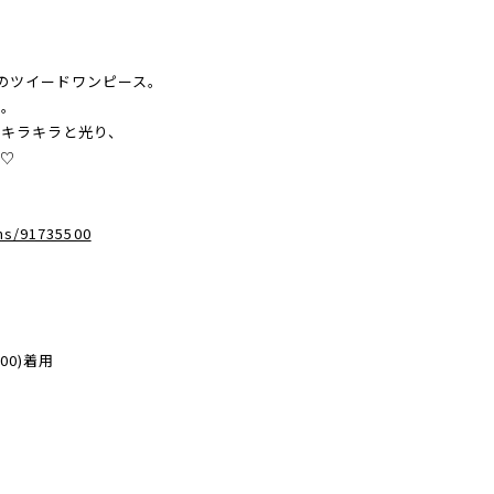
laのツイードワンピース。
た。
キラキラと光り、
♡
ms/91735500
100)着用