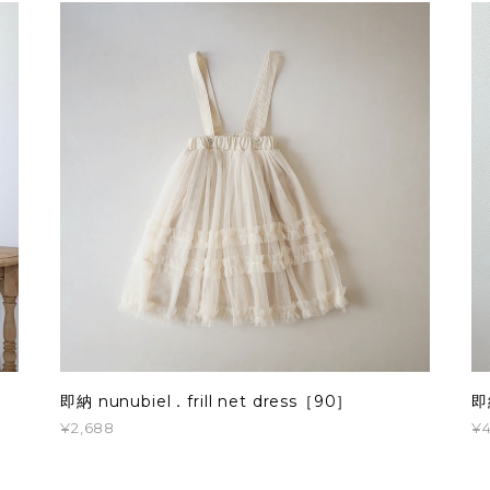
即納 nunubiel．frill net dress［90］
即
¥2,688
¥4