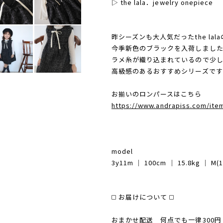
▷ the lala．jewelry onepiece
昨シーズンも大人気だったthe la
今季新色のブラックを入荷しまし
ラメ糸が織り込まれているので少し
高級感のあるおすすめシリーズです
お揃いのロンパースはこちら
https://www.andrapiss.com/ite
model
3y11m │ 100cm │ 15.8kg │ M(
◻️ お届けについて ◻️
おまかせ配送 何点でも一律300円