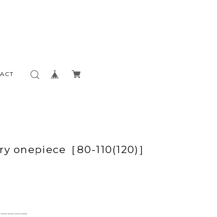
ACT
ry onepiece［80-110(120)］
┈┈┈┈┈