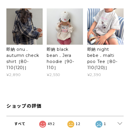
即納 onu．
即納 black
即納 night
autumn check
bean．Jera
bebe．malti
shirt［80-
hoodie［90-
poo Tee［80-
110(120)］
110］
110(120)］
¥2,890
¥2,550
¥2,390
ショップの評価
すべて
492
12
1