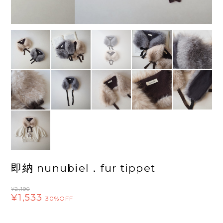
即納 nunubiel．fur tippet
¥2,190
¥1,533
30%OFF