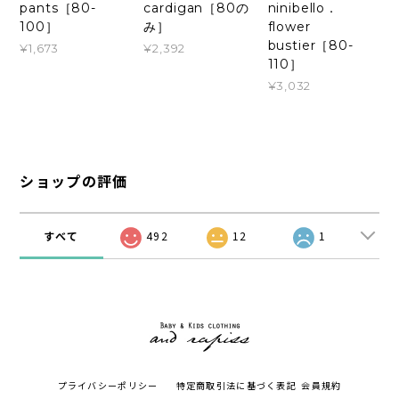
pants［80-
cardigan［80の
ninibello．
100］
み］
flower
bustier［80-
¥1,673
¥2,392
110］
¥3,032
ショップの評価
すべて
492
12
1
プライバシーポリシー
特定商取引法に基づく表記
会員規約