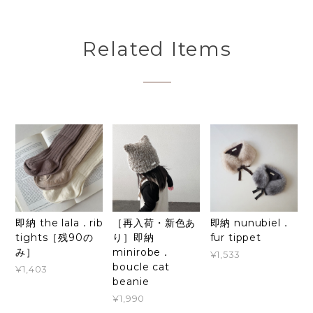
Related Items
即納 the lala．rib
［再入荷・新色あ
即納 nunubiel．
tights［残90の
り］即納
fur tippet
み］
minirobe．
¥1,533
boucle cat
¥1,403
beanie
¥1,990